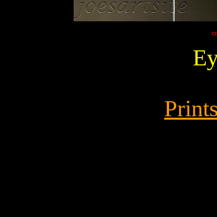
Cl
Ey
Print